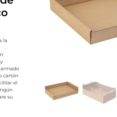
co
a la
n:
 y
e armado
o cartón
litar el
ningún
ara su