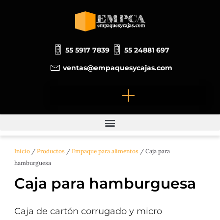
Ir
al
contenido
55 5917 7839
55 24881 697
ventas@empaquesycajas.com
Inicio
/
Productos
/
Empaque para alimentos
/ Caja para
hamburguesa
Caja para hamburguesa
Caja de cartón corrugado y micro