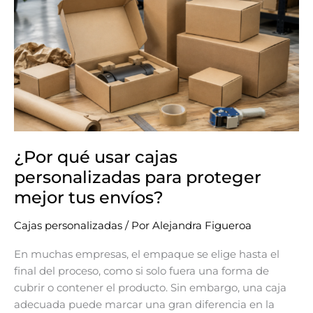
usar
cajas
personalizadas
para
proteger
mejor
tus
envíos?
¿Por qué usar cajas
personalizadas para proteger
mejor tus envíos?
Cajas personalizadas
/ Por
Alejandra Figueroa
En muchas empresas, el empaque se elige hasta el
final del proceso, como si solo fuera una forma de
cubrir o contener el producto. Sin embargo, una caja
adecuada puede marcar una gran diferencia en la