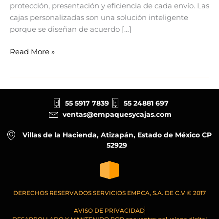
protección, presentación y eficiencia de cada envío. Las
cajas personalizadas son una solución inteligente
porque se diseñan de acuerdo […]
Read More »
55 5917 7839
55 24881 697
ventas@empaquesycajas.com
Villas de la Hacienda, Atizapán, Estado de México CP
52929
DERECHOS RESERVADOS SERVICIOS EMPCA, S.A. DE C.V © 2017
AVISO DE PRIVACIDAD